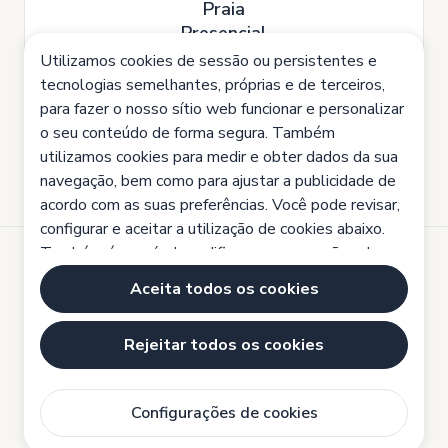
Praia
Presencial
Utilizamos cookies de sessão ou persistentes e
tecnologias semelhantes, próprias e de terceiros,
para fazer o nosso sítio web funcionar e personalizar
1
2
3
Anterior
Próxima
o seu conteúdo de forma segura. Também
utilizamos cookies para medir e obter dados da sua
navegação, bem como para ajustar a publicidade de
acordo com as suas preferências. Você pode revisar,
configurar e aceitar a utilização de cookies abaixo.
Também é possível modificar as suas opções de
permissão a qualquer momento, acessando nossa
Desenvolvido por
Aceita todos os cookies
Política de Cookies e maiores informações clicando
Aviso legal
https://tecnovia.pt/declaracao-de-privacidade-de-
Rejeitar todos os cookies
Política de cookies
dados/
Política de Privacidade
Configurações de cookies
Configurações de cookies